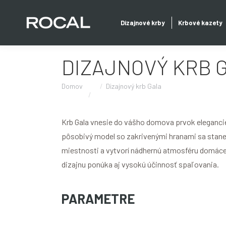
Dizajnové krby
Krbové kazety
DIZAJNOVÝ KRB 
Domov
Dizajnový krb Gala
Krb Gala vnesie do vášho domova prvok eleganci
pôsobivý model so zakrivenými hranami sa stan
miestnosti a vytvorí nádhernú atmosféru domác
dizajnu ponúka aj vysokú účinnosť spaľovania.
PARAMETRE