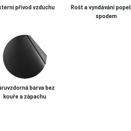
xterní přívod vzduchu
Rošt a vyndávání popel
spodem
áruvzdorná barva bez
kouře a zápachu