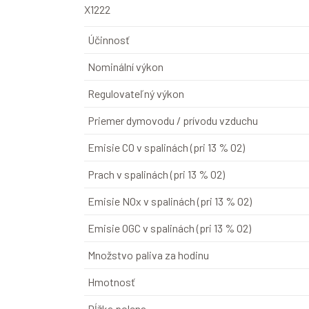
X1222
Účinnosť
Nominální výkon
Regulovateľný výkon
Priemer dymovodu / prívodu vzduchu
Emisie CO v spalinách (pri 13 % O2)
Prach v spalinách (pri 13 % O2)
Emisie NOx v spalinách (pri 13 % O2)
Emisie OGC v spalinách (pri 13 % O2)
Množstvo paliva za hodinu
Hmotnosť
Dĺžka polena