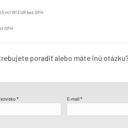
,5 m | 191 EUR bez DPH
bez DPH
otrebujete poradiť alebo máte inú otázku
iezvisko *
E-mail *