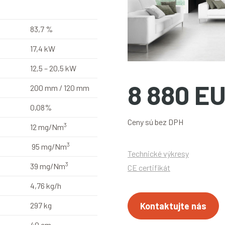
83,7 %
17,4 kW
12,5 – 20,5 kW
8 880 E
200 mm / 120 mm
0,08%
Ceny sú bez DPH
3
12 mg/Nm
3
95 mg/Nm
Technické výkresy
3
39 mg/Nm
CE certifikát
4,76 kg/h
297 kg
Kontaktujte nás
40 cm