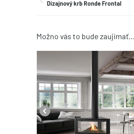
navigation
PREDCHÁDZUJÚCI
Dizajnový krb Ronde Frontal
project:
Možno vás to bude zaujímať..