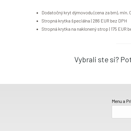
Dodatočný kryt dýmovodu (cena za bm), min. 0
Stropná krytka špeciálna | 286 EUR bez DPH
Stropná krytka na naklonený strop | 175 EUR 
Vybrali ste si? P
Menu a Pr