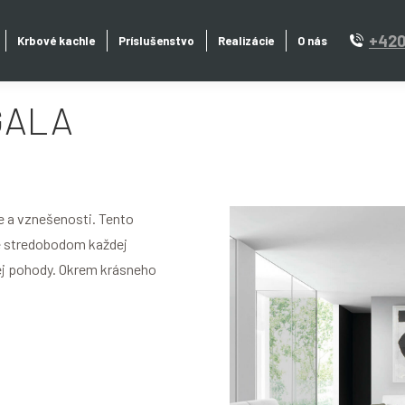
+420
Krbové kachle
Príslušenstvo
Realizácie
O nás
GALA
e a vznešenosti. Tento
e stredobodom každej
ej pohody. Okrem krásneho