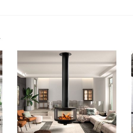
ĎALŠÍ
project:
.