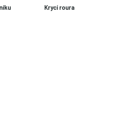
níku
Krycí roura