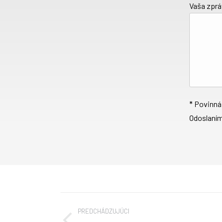
Vaša zpr
* Povinná
Odoslaním
Project
PREDCHÁDZUJÚCI