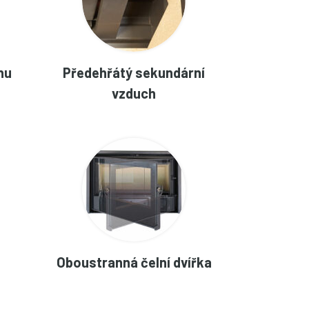
hu
Předehřátý sekundární
vzduch
Oboustranná čelní dvířka