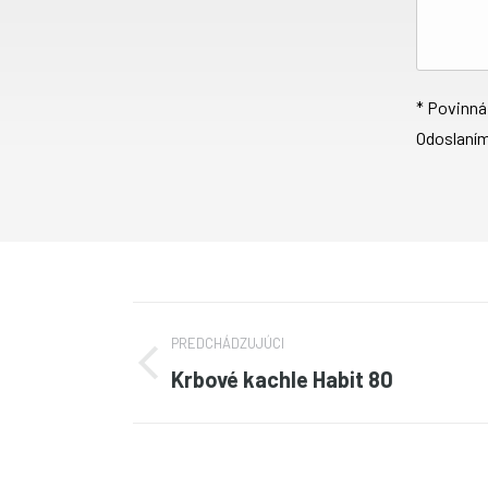
* Povinná
Odoslaním
Project
PREDCHÁDZUJÚCI
navigation
PREDCHÁDZUJÚCI
Krbové kachle Habit 80
project: