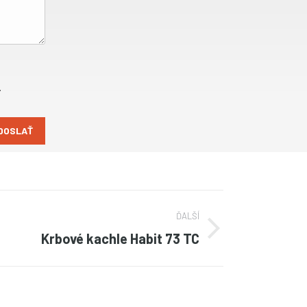
.
ĎALŠÍ
Krbové kachle Habit 73 TC