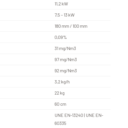
11,2 kW
7,5 – 13 kW
180 mm / 100 mm
0,09%
31 mg/Nm3
97 mg/Nm3
92 mg/Nm3
3,2 kg/h
22 kg
60 cm
UNE EN-13240 | UNE EN-
60335