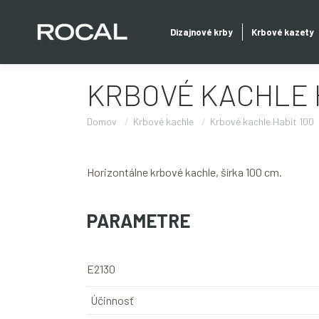
Dizajnové krby
Krbové kazety
KRBOVÉ KACHLE 
Domov
Krbové kachle
Krbové kachle Habit 100
Horizontálne krbové kachle, šírka 100 cm.
PARAMETRE
E2130
Účinnosť