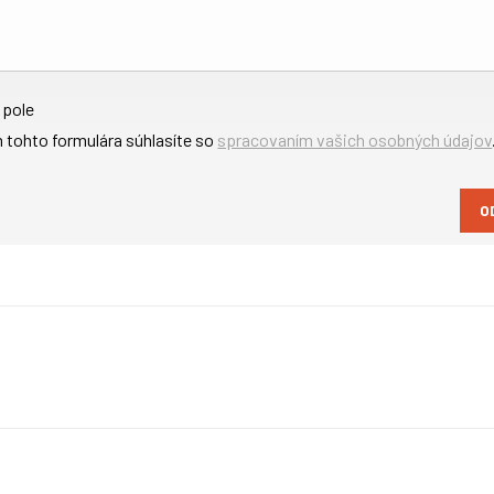
 pole
 tohto formulára súhlasíte so
spracovaním vašich osobných údajov
ĎALŠÍ
project: