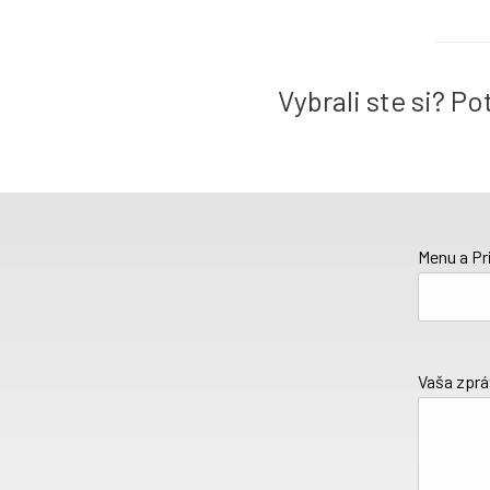
Vybrali ste si? P
Menu a Pr
Vaša zpr