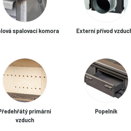
lová spalovací komora
Externí přívod vzduc
Předehřátý primární
Popelník
vzduch