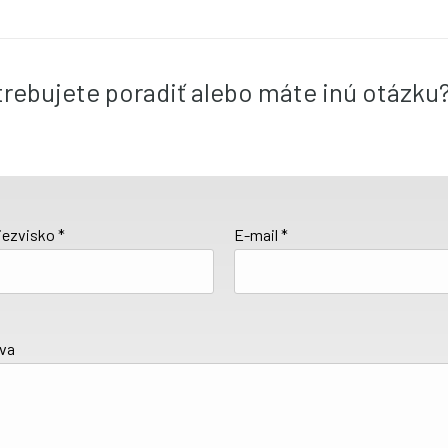
otrebujete poradiť alebo máte inú otázku
iezvisko *
E-mail *
áva