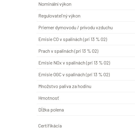
Nominální výkon
Regulovateľný výkon
Priemer dymovodu / prívodu vzduchu
Emisie CO v spalinách (pri 13 % O2)
Prach v spalinách (pri 13 % O2)
Emisie NOx v spalinách (pri 13 % O2)
Emisie OGC v spalinách (pri 13 % O2)
Množstvo paliva za hodinu
Hmotnosť
Dĺžka polena
Certifikácia