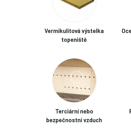
Vermikulitová výstelka
Oce
topeniště
Terciární nebo
bezpečnostní vzduch