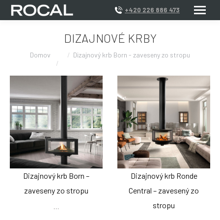
+420 226 886 473
DIZAJNOVÉ KRBY
Domov
Dizajnový krb Born - zaveseny zo stropu
Dizajnový krb Born –
Dizajnový krb Ronde
zaveseny zo stropu
Central – zavesený zo
stropu
…